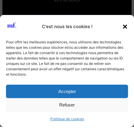
MES RÉSEAUX
YouTube (Martin Faure)
C'est nous les cookies !
Instagram (@faurebien)
Pour offrir les meilleures expériences, nous utilisons des technologies
telles que les cookies pour stocker et/ou accéder aux informations des
LinkedIn
appareils. Le fait de consentir à ces technologies nous permettra de
traiter des données telles que le comportement de navigation ou les ID
uniques sur ce site. Le fait de ne pas consentir ou de retirer son
Behance.net
consentement peut avoir un effet négatif sur certaines caractéristiques
et fonctions.
Vimeo
Accepter
Le site de mon agence STUDIO MOV
Refuser
Politique de cookies
LE SPRECTRE DES RÉALISATIONS DE MARTIN FAURE